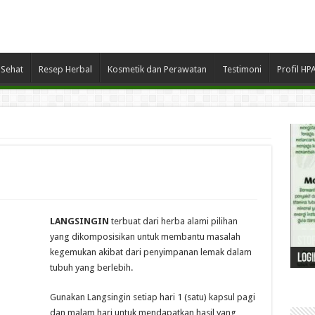
Sehat
Resep Herbal
Kosmetik dan Perawatan
Testimoni
Profil HP
LANGSINGIN
terbuat dari herba alami pilihan
“” 
yang dikomposisikan untuk membantu masalah
STOP
jad
Asal
” BU
Perl
kegemukan akibat dari penyimpanan lemak dalam
Perl
LOGI
BANY
(Soc
ber
DAPA
den
Men
Maga
Laur
Lang
tubuh yang berlebih.
Gunakan Langsingin setiap hari 1 (satu) kapsul pagi
dan malam hari untuk mendapatkan hasil yang