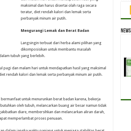
maksimal dan harus disertai olah raga secara
teratur, diet rendah kalori dan lemak serta
perbanyak minum air putih.
News 
Mengurangi Lemak dan Berat Badan
Langsingin terbuat dari herba alami pilihan yang
dikomposisikan untuk membantu masalah
alam tubuh yang berlebih.
psul pagi dan malam hari untuk mendapatkan hasil yang maksimal
 diet rendah kalori dan lemak serta perbanyak minum air putih.
 bermanfaat untuk menurunkan berat badan karena, bekerja
butuhkan oleh tubuh, melancarkan buang air besar namun tidak
akibatkan diare, membersihkan dan melancarkan aliran darah,
dapat memperlambat proses penuaan.
n dalam jangka waktu panjang untuk menjaga stabilitas berat