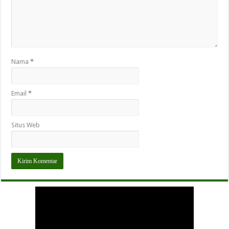
Nama
*
Email
*
Situs Web